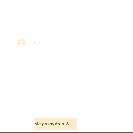
Σύνδεση
Μωρά/αγόρια &amp; κορίτσια