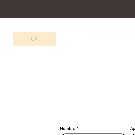
Do Not Sell My Perso
Nombre
*
Ap