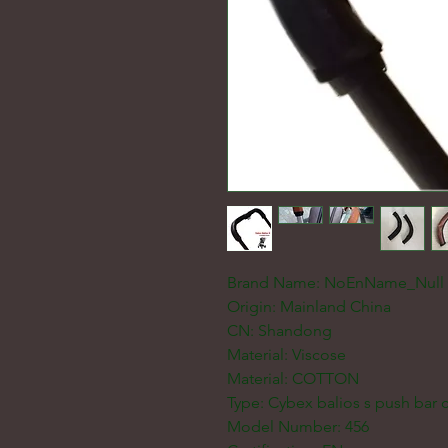
Brand Name: NoEnName_Null
Origin: Mainland China
CN: Shandong
Material: Viscose
Material: COTTON
Type: Cybex balios s push bar 
Model Number: 456