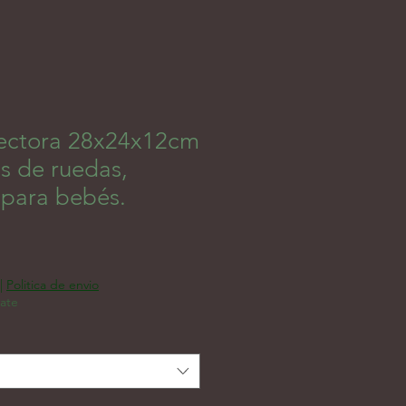
ectora 28x24x12cm
s de ruedas,
 para bebés.
ή Έκπτωσης
|
Politica de envio
rate