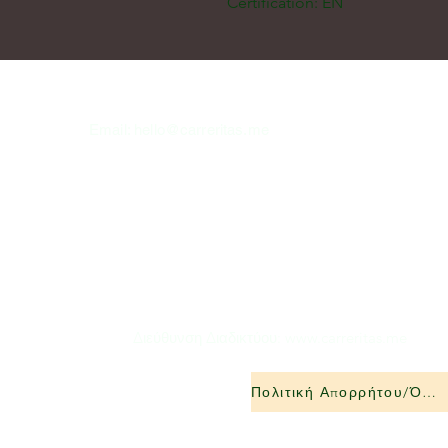
Certification: EN
Email:
hello@carreritas.me
Διεύθυνση Διαδικτύου:
www.carreritas.me
Πολιτική Απορρήτου/Όροι-Προϋποθέσεις