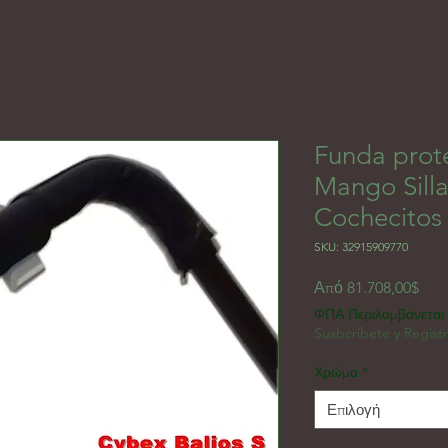
Funda prot
Mango Silla
Cochecitos
SKU: 32915909770
Τιμ
Από
81.708,00$
ΦΠΑ Περιλαμβάνεται
Susbcribete y Regist
Χρώμα
*
Επιλογή