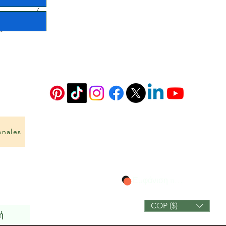
onales
Εμφάνιση πόντων
COP ($)
ή