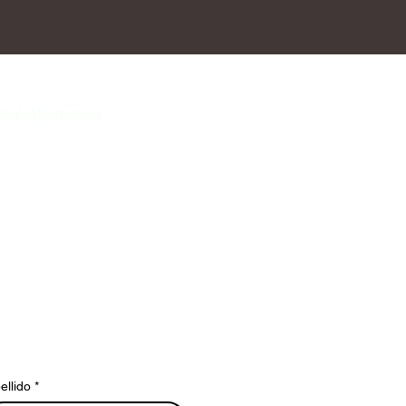
nal Information
ellido
*