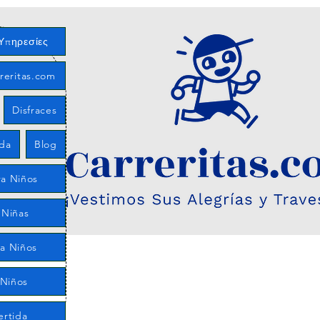
Υπηρεσίες
reritas.com
Disfraces
eda
Blog
a Niños
 Niñas
ra Niños
 Niños
ertida