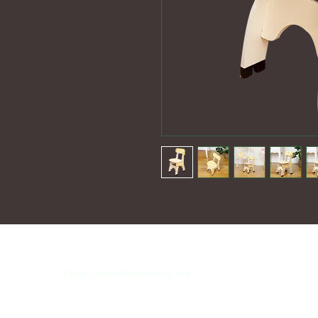
Email:
hello@carreritas.me