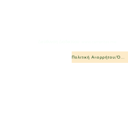
Διεύθυνση Διαδικτύου:
www.carreritas.me
Πολιτική Απορρήτου/Όροι-Προϋποθέσεις