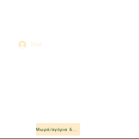
Σύνδεση
Μωρά/αγόρια &amp; κορίτσια