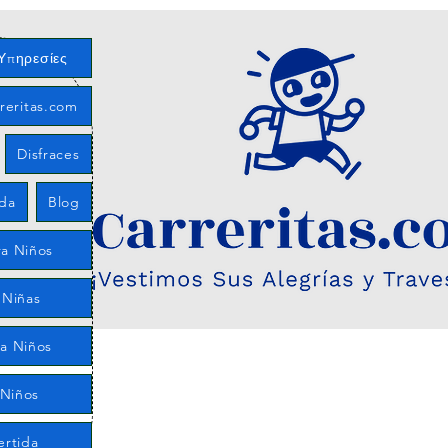
Υπηρεσίες
reritas.com
Disfraces
eda
Blog
a Niños
 Niñas
ra Niños
 Niños
ertida