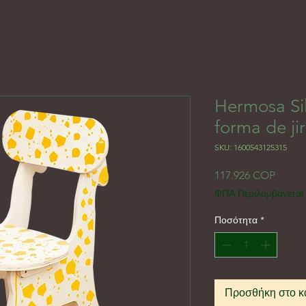
Hermosa Si
forma de ji
SKU: 1600543125315
Τιμή
117.926 COP
ΦΠΑ Περιλαμβάνεται
Ποσότητα
*
Προσθήκη στο κ