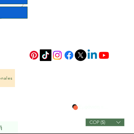
onales
Εμφάνιση πόντων
COP ($)
ή