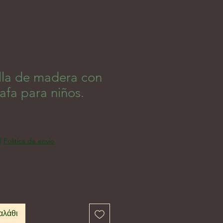
lla de madera con
rafa para niños.
|
Politica de envio
αλάθι