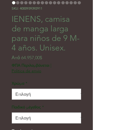
SKU: 4000939392911
IENENS, camisa
de manga larga
para niños de 9 M-
4 años. Unisex.
Τιμή Έκπτωσης
Από
64.957,00$
ΦΠΑ Περιλαμβάνεται
|
Politica de envio
Χρώμα
*
Παιδικό μέγεθος
*