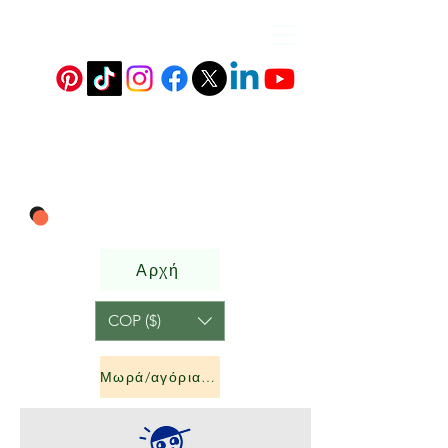
Αρχή
COP ($)
Μωρά/αγόρια &amp; κορίτσια