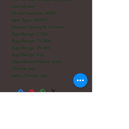
normal size
Model Number: 43097
Item Type: SHIRTS
Season: Spring & Autumn
Age Range: 7-12m
Age Range: 13-24m
Age Range: 25-36m
Age Range: 4-6y
Department Name: baby
Choice: yes
semi_Choice: yes
Email:
hello@carreritas.me