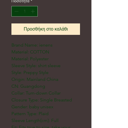
Ποσότητα
*
Προσθήκη στο καλάθι
Brand Name: ienens
Material: COTTON
Material: Polyester
Sleeve Style: shirt sleeve
Style: Preppy Style
Origin: Mainland China
CN: Guangdong
Collar: Turn-down Collar
Closure Type: Single Breasted
Gender: baby unisex
Pattern Type: Plaid
Sleeve Length(cm): Full
Fit: Fits true to size, take your 