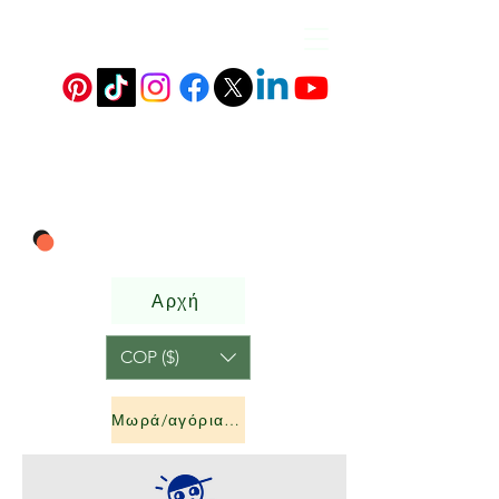
Αρχή
COP ($)
Μωρά/αγόρια &amp; κορίτσια