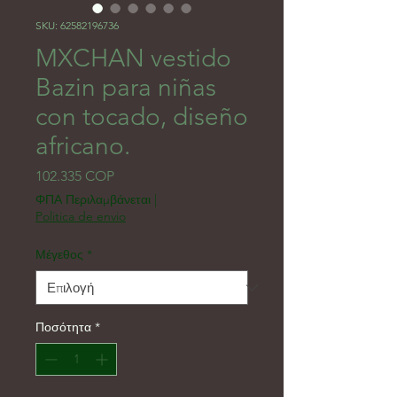
SKU: 62582196736
MXCHAN vestido
Bazin para niñas
con tocado, diseño
africano.
Τιμή
102.335 COP
ΦΠΑ Περιλαμβάνεται
|
Politica de envio
Μέγεθος
*
Ποσότητα
*