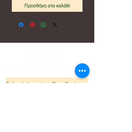
Προσθήκη στο καλάθι
Email:
hello@carreritas.me
Διεύθυνση Διαδικτύου:
www.carreritas.me
Πολιτική Απορρήτου/Όροι-Προϋποθέσεις
Nombre
*
Apellido
*