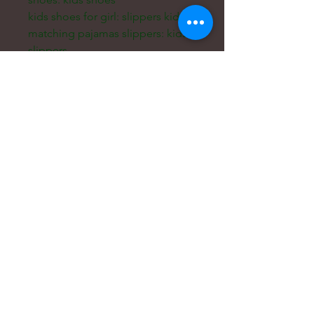
kids shoes for girl: slippers kids
matching pajamas slippers: kids 
slippers
boys shoes: baby slippers
Email:
hello@carreritas.me
Διεύθυνση Διαδικτύου:
www.carreritas.me
Πολιτική Απορρήτου/Όροι-Προϋποθέσεις
Nombre
*