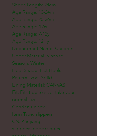
Shoes Length: 24cm
Age Range: 13-24m
Age Range: 25-36m
Age Range: 4-6y
Age Range: 7-12y
Age Range: 12+y
Department Name: Children
Upper Material: Viscose
Season: Winter
Heel Shape: Flat Heels
Pattern Type: Solid
Lining Material: CANVAS
Fit: Fits true to size, take your 
normal size
Gender: unisex
Item Type: slippers
CN: Zhejiang
slippers: indoor shoes
shoes: kids shoes