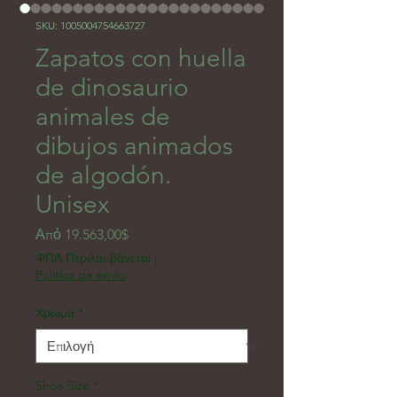
SKU: 1005004754663727
Zapatos con huella
de dinosaurio
animales de
dibujos animados
de algodón.
Unisex
Τιμή Έκπτωσης
Από
19.563,00$
ΦΠΑ Περιλαμβάνεται
|
Politica de envio
Χρώμα
*
Shoe Size
*