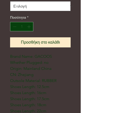
Ποσότητα
*
Προσθήκη στο καλάθι
Brand Name: GACOOS
Whether Plugged: no
Origin: Mainland China
CN: Zhejiang
Outsole Material: RUBBER
Shoes Length: 12.5cm
Shoes Length: 16cm
Shoes Length: 17.5cm
Shoes Length: 18cm
Shoes Length: 22cm