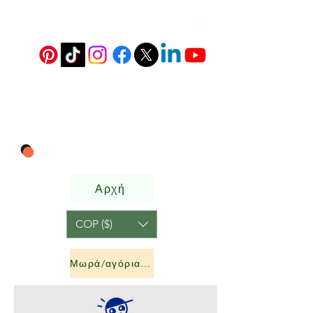
Αρχή
COP ($)
Μωρά/αγόρια &amp; κορίτσια