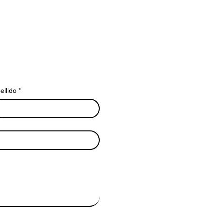
ellido
*