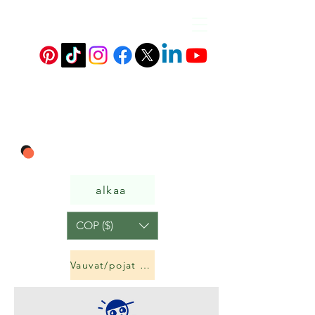
alkaa
COP ($)
Vauvat/pojat ja tytöt