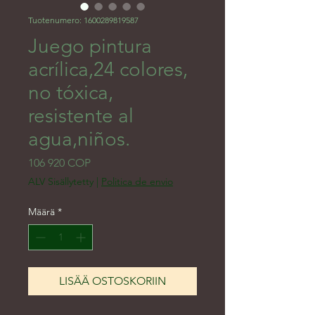
Tuotenumero: 1600289819587
Juego pintura
acrílica,24 colores,
no tóxica,
resistente al
agua,niños.
Hinta
106 920 COP
ALV Sisällytetty
|
Politica de envio
Määrä
*
LISÄÄ OSTOSKORIIN