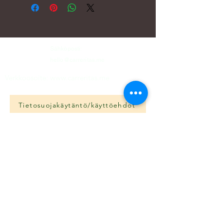
Sähköposti:
hello@carreritas.me
Verkkoosoite:
www.carreritas.me
Tietosuojakäytäntö/käyttöehdot
Nombre
*
Apellido
*
Email
*