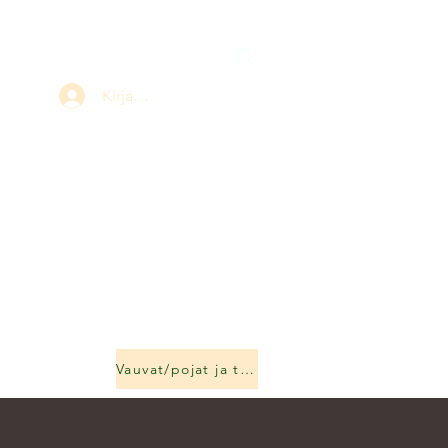
Kirjaudu
Vauvat/pojat ja tytöt