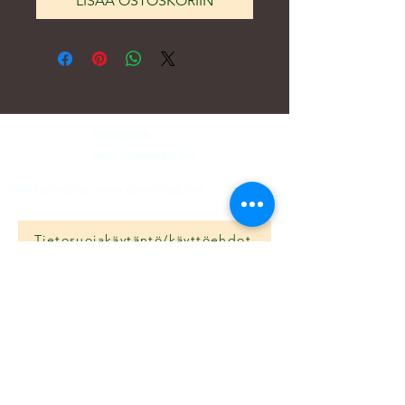
LISÄÄ OSTOSKORIIN
Sähköposti:
hello@carreritas.me
Verkkoosoite:
www.carreritas.me
Tietosuojakäytäntö/käyttöehdot
Nombre
*
Apellido
*