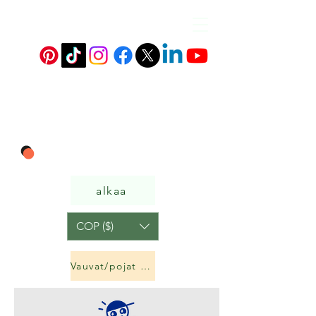
alkaa
COP ($)
Vauvat/pojat ja tytöt