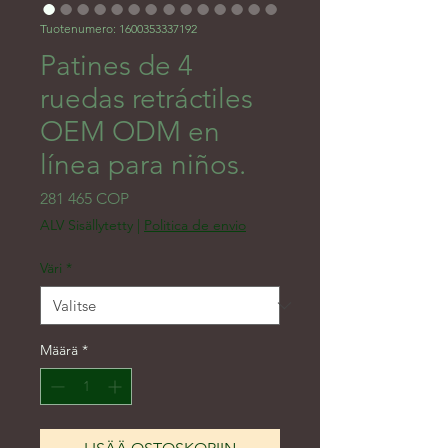
Tuotenumero: 1600353337192
Patines de 4
ruedas retráctiles
OEM ODM en
línea para niños.
Hinta
281 465 COP
ALV Sisällytetty
|
Politica de envio
Väri
*
Määrä
*