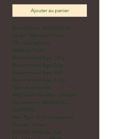
Ajouter au panier
Brand Name: BULINBULIN
Origin: Mainland China
CN: Guangdong
Material: Cloth
Recommend Age: 14+y
Recommend Age: 0-3y
Recommend Age: 3-6Y
Recommend Age: 6-12y
Type: Accessories
Mfg Series Number: Lifestyle
Dimensions: 20CM DOLL
CLOTHES
Item Type: Doll Accessories
Gender: Unisex
BJD/SD Attribute: Suit