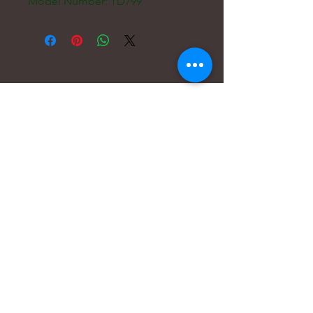
Model Number: TD799
Courriel :
hello@carreritas.me
Adresse Web :
www.carreritas.me
Politique de confidentialité/Termes-Conditions
Nombre
*
Apellido
*