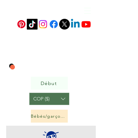
Début
COP ($)
Bébés/garçons et filles