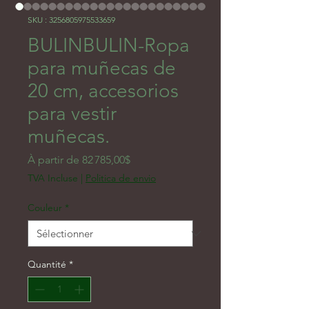
SKU : 3256805975533659
BULINBULIN-Ropa
para muñecas de
20 cm, accesorios
para vestir
muñecas.
Prix promotionnel
À partir de
82 785,00$
TVA Incluse
|
Politica de envio
Couleur
*
Quantité
*