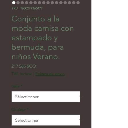
SKU : 1600277366477
Conjunto a la
moda camisa con
estampado y
bermuda, para
niños Verano.
Prix
217 565 $CO
TVA Incluse
|
Politica de envio
taille
*
Couleur
*