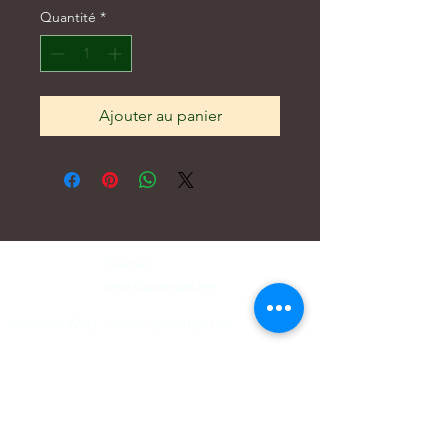
Quantité
*
Ajouter au panier
Courriel :
hello@carreritas.me
Adresse Web :
www.carreritas.me
Politique de confidentialité/Termes-Conditions