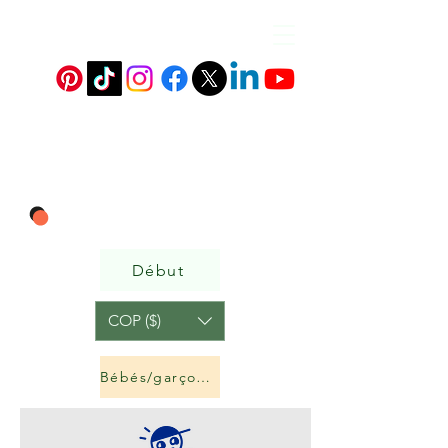
Début
COP ($)
Bébés/garçons et filles