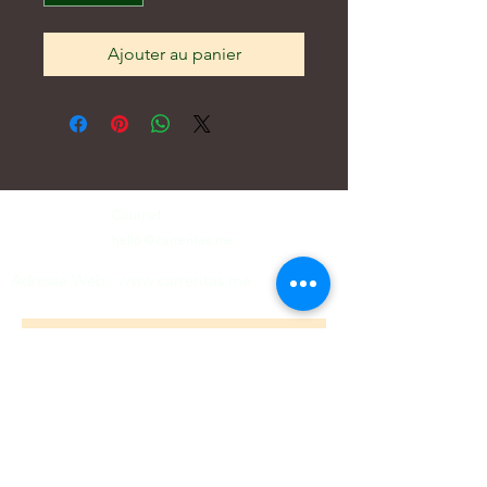
Ajouter au panier
Courriel :
hello@carreritas.me
Adresse Web :
www.carreritas.me
Politique de confidentialité/Termes-Conditions
Nombre
*