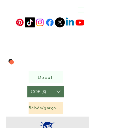
Début
COP ($)
Bébés/garçons et filles