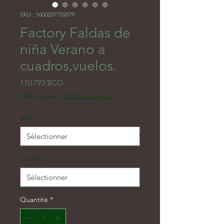
SKU : 1600237755579
Factory Faldas de
niña Verano a
cuadros,vuelos.
Prix
110 793 $CO
TVA Incluse
|
Politica de envio
taille
*
Couleur
*
Quantité
*