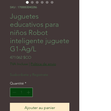
SKU : 1700003040286
Juguetes
educativos para
niños Robot
inteligente juguete
G1-Ag/L
Prix
471 062 $CO
TVA Incluse
|
Politica de envio
Susbcribete y Registrate
Quantité
*
Ajouter au panier