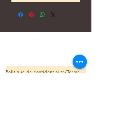
Courriel :
hello@carreritas.me
Adresse Web :
www.carreritas.me
Politique de confidentialité/Termes-Conditions
Nombre
*
Apellido
*