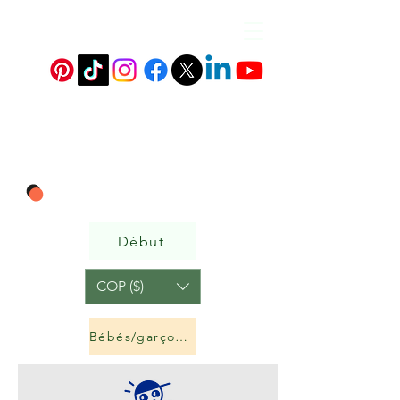
Début
COP ($)
Bébés/garçons et filles