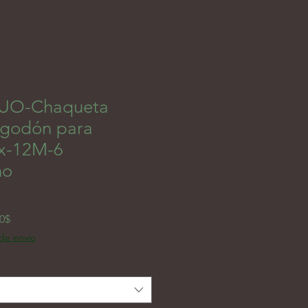
UO-Chaqueta
algodón para
ex-12M-6
no
Prix promotionnel
00$
 de envio