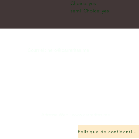
Choice: yes
semi_Choice: yes
Courriel :
hello@carreritas.me
Adresse Web :
www.carreritas.me
Politique de confidentialité/Termes-Conditions