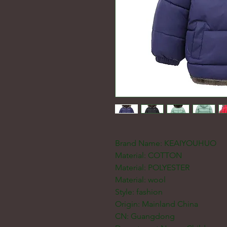
Brand Name: KEAIYOUHUO
Material: COTTON
Material: POLYESTER
Material: wool
Style: fashion
Origin: Mainland China
CN: Guangdong