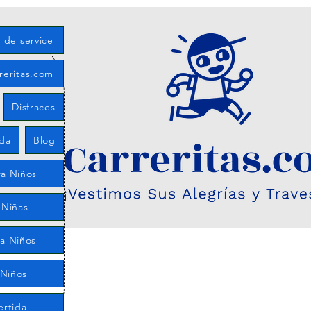
s de service
rreritas.com
Disfraces
eda
Blog
a Niños
 Niñas
ra Niños
 Niños
ertida