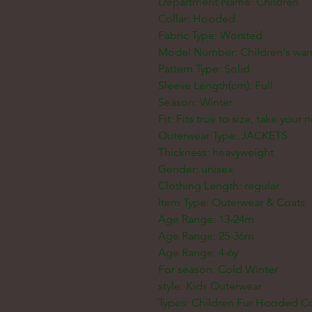
Department Name: Children
Collar: Hooded
Fabric Type: Worsted
Model Number: Children's war
Pattern Type: Solid
Sleeve Length(cm): Full
Season: Winter
Fit: Fits true to size, take your 
Outerwear Type: JACKETS
Thickness: heavyweight
Gender: unisex
Clothing Length: regular
Item Type: Outerwear & Coats
Age Range: 13-24m
Age Range: 25-36m
Age Range: 4-6y
For season: Cold Winter
style: Kids Outerwear
Types: Children Fur Hooded C