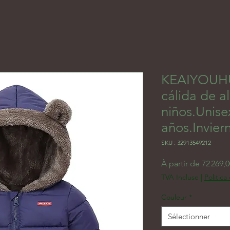
KEAIYOUH
cálida de 
niños.Unis
años.Invier
SKU : 32913549212
À partir de
72 269,
TVA Incluse
|
Politica
Couleur
*
Sélectionner