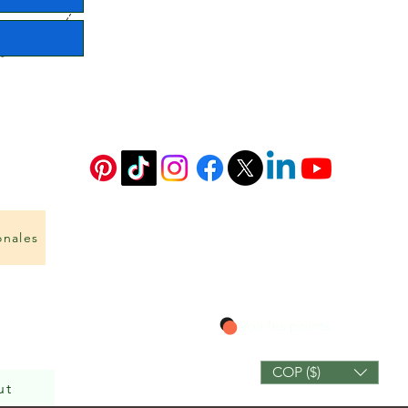
onales
Voir les points
COP ($)
ut