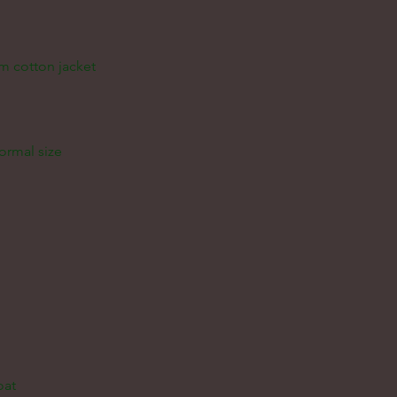
m cotton jacket
normal size
oat