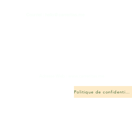
Courriel :
hello@carreritas.me
Adresse Web :
www.carreritas.me
Politique de confidentialité/Termes-Conditions