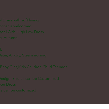
l Dress with soft lining
order is welcomed
ngel Girls High Low Dress
ng, Autumn
ck
er, Air-dry, Steam ironing
Baby Girls,Kids,Children,Child,Teenage
 Design, Size all can be Customized
een Dress
ss can be customized