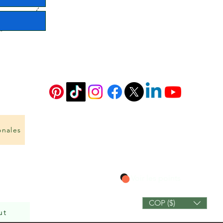
onales
Voir les points
COP ($)
ut