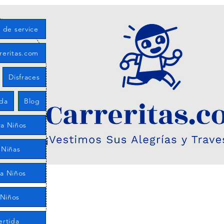
s de service
rreritas.com
Disfraces
eda
Blog
a Niños
 Niñas
ra Niños
 Niños
ertida