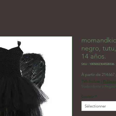
momandkids
negro, tutu
14 años.
SKU : 1005002304558336
À partir de
214 667
TVA Incluse
|
Politica
Susbcribete y Regist
Couleur
*
Sélectionner