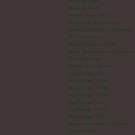
Material: Satin
Material: Mesh
Pattern Type: Solid
Silhouette: Asymmetrical
Sleeve Length(cm): Sleeveless
Fit: True to Size
Model Number: JY305
Style: "European and American
Built-in Bra: No
Season: Four Seasons
Age Range: 0-6m
Age Range: 7-12m
Age Range: 13-24m
Age Range: 25-36m
Age Range: 4-6y
Age Range: 7-12Y
Age Range: 12+y
Department Name: Children
Gender: Girls