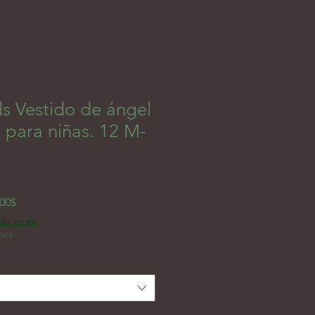
 Vestido de ángel
, para niñas. 12 M-
Prix promotionnel
,00$
 de envio
rate