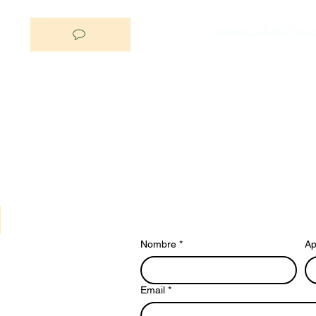
Do Not Sell My Perso
Nombre
*
Ap
Email
*