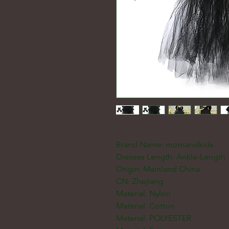
Brand Name: momandkids
Dresses Length: Ankle-Length
Origin: Mainland China
CN: Zhejiang
Material: Nylon
Material: Cotton
Material: POLYESTER