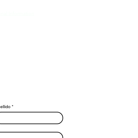
nal Information
ellido
*