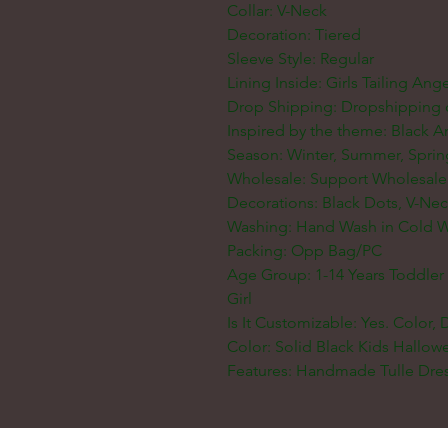
Collar: V-Neck
Decoration: Tiered
Sleeve Style: Regular
Lining Inside: Girls Tailing Ange
Drop Shipping: Dropshipping 
Inspired by the theme: Black A
Season: Winter, Summer, Spri
Wholesale: Support Wholesale
Decorations: Black Dots, V-Ne
Washing: Hand Wash in Cold Wat
Packing: Opp Bag/PC
Age Group: 1-14 Years Toddler 
Girl
Is It Customizable: Yes. Color,
Color: Solid Black Kids Hallow
Features: Handmade Tulle Dre