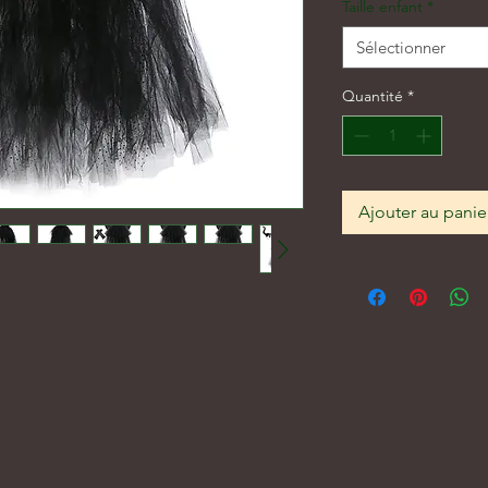
Taille enfant
*
Sélectionner
Quantité
*
Ajouter au panie