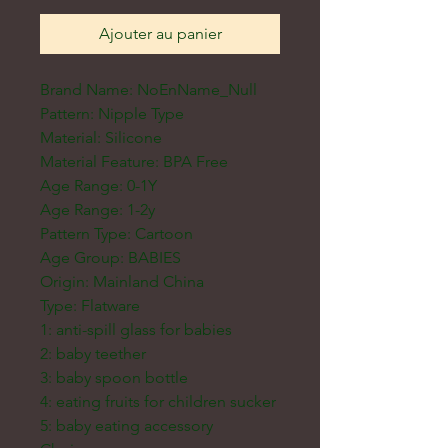
Ajouter au panier
Brand Name: NoEnName_Null
Pattern: Nipple Type
Material: Silicone
Material Feature: BPA Free
Age Range: 0-1Y
Age Range: 1-2y
Pattern Type: Cartoon
Age Group: BABIES
Origin: Mainland China
Type: Flatware
1: anti-spill glass for babies
2: baby teether
3: baby spoon bottle
4: eating fruits for children sucker
5: baby eating accessory