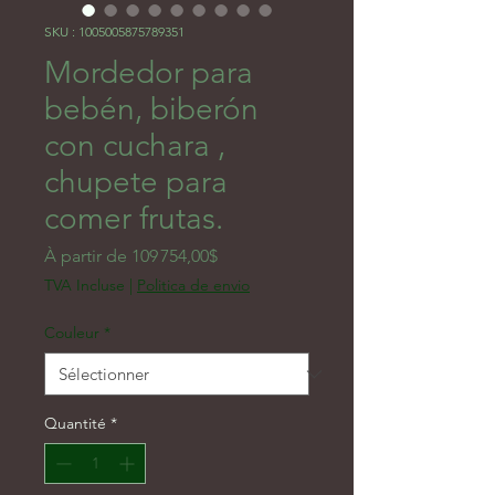
SKU : 1005005875789351
Mordedor para
bebén, biberón
con cuchara ,
chupete para
comer frutas.
Prix promotionnel
À partir de
109 754,00$
TVA Incluse
|
Politica de envio
Couleur
*
Quantité
*