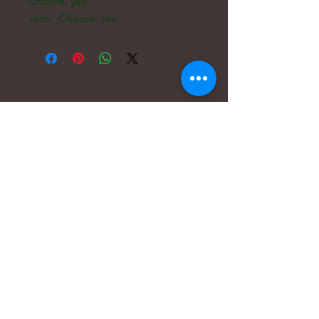
Choice: yes
semi_Choice: yes
Courriel :
hello@carreritas.me
Adresse Web :
www.carreritas.me
Politique de confidentialité/Termes-Conditions
Nombre
*
Apellido
*