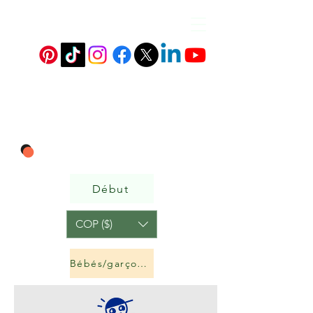
Début
COP ($)
Bébés/garçons et filles