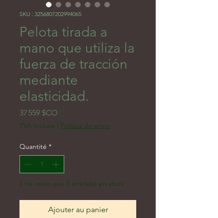
SKU : 3256807202994065
Pelota tirada a
mano que utiliza la
fuerza de tracción
mediante
elasticidad.
Prix
37 559 $CO
TVA Incluse
|
Politica de envio
Quantité
*
Il ne reste que 5 article(s) en stock
Ajouter au panier