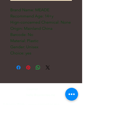
Brand Name: MEADE
Recommend Age: 14+y
Hign-concerned Chemical: None
Origin: Mainland China
Barcode: No
Material: Plastic
Gender: Unisex
Choice: yes
Courriel :
hello@carreritas.me
Adresse Web :
www.carreritas.me