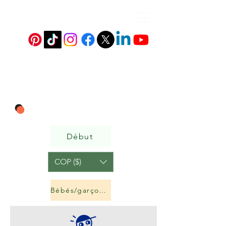
Début
COP ($)
Bébés/garçons et filles