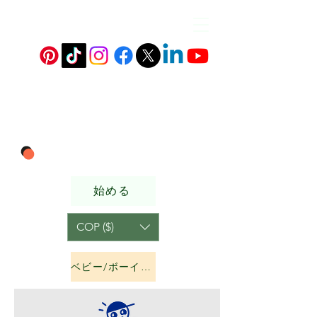
始める
COP ($)
ベビー/ボーイズ&amp;ガールズ