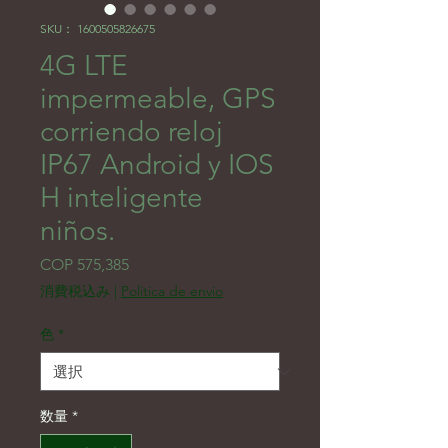
SKU： 1600505826675
4G LTE
impermeable, GPS
corriendo reloj
IP67 Android y IOS
H inteligente
niños.
価格
COP 575,385
消費税込み
|
Politica de envio
色
*
数量
*