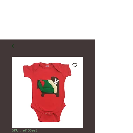
SKU： ef156ae3