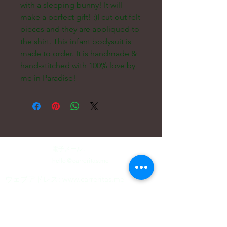
with a sleeping bunny! It will 
make a perfect gift! :)I cut out felt 
pieces and they are appliqued to 
the shirt. This infant bodysuit is 
made to order. It is handmade & 
hand-stitched with 100% love by 
me in Paradise!
電子メール:
hello@carreritas.me
ウェブアドレス:
www.carreritas.me
プライバシーポリシー/利用規約