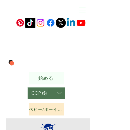
始める
COP ($)
ベビー/ボーイズ&amp;ガールズ