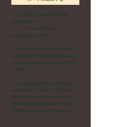
+++ SPECIAL LIMITED TIME
EDITION +++
+++ mi cielo x Donald
Robertson x STORY +++
mi cielo is honored to present
our special collaboration project
with Donald Robertson & STORY
in NYC!!!
I cut out felt pieces and they are
appliqu̩d to the shirt. This infant
bodysuit is made to order. It is
handmade & hand-stitched with
100% love by me in Paradise!