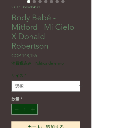
SKU： 3ba2db41#1
Body Bebé -
Mitford - Mi Cielo
X Donald
Robertson
価格
COP 148,156
消費税込み
|
Politica de envio
サイズ
*
数量
*
カートに追加する