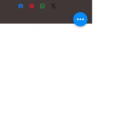
電子メール:
hello@carreritas.me
ウェブアドレス:
www.carreritas.me
プライバシーポリシー/利用規約
Nombre
*
Apellido
*
Email
*