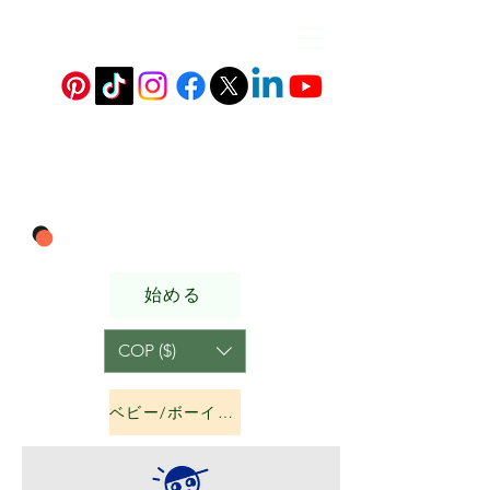
始める
COP ($)
ベビー/ボーイズ&amp;ガールズ