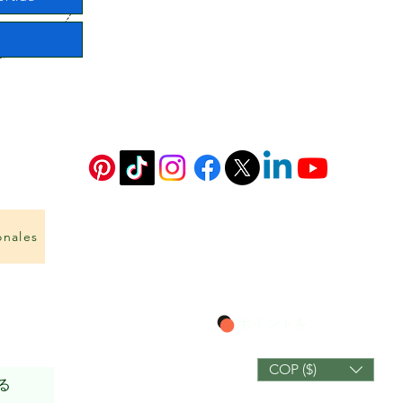
onales
ポイントを表示
COP ($)
る