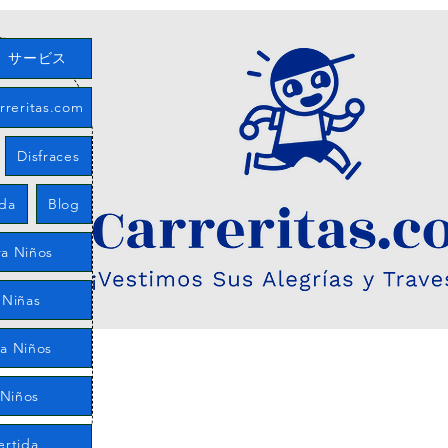
サービス
eritas.com
Disfraces
eda
Blog
a Niños
 Niñas
ra Niños
 Niños
ertida