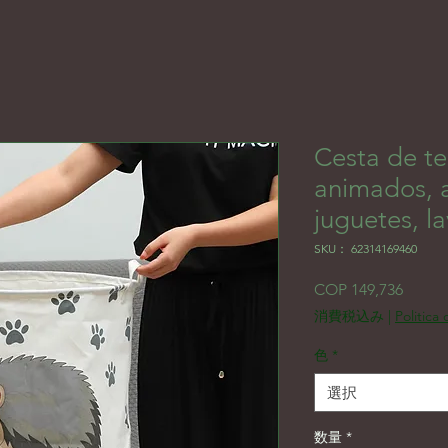
Cesta de te
animados, 
juguetes, l
SKU： 62314169460
価格
COP 149,736
消費税込み
|
Politica
色
*
選択
数量
*