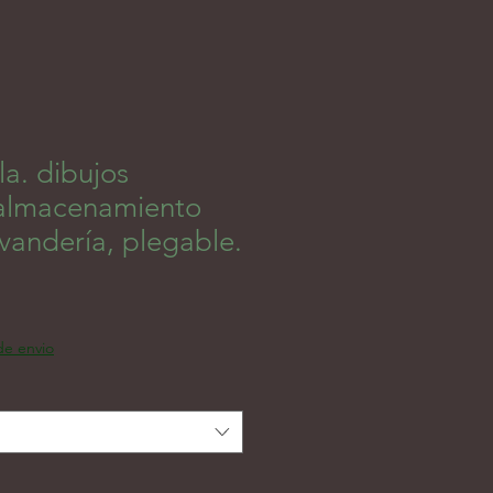
la. dibujos
almacenamiento
avandería, plegable.
 de envio