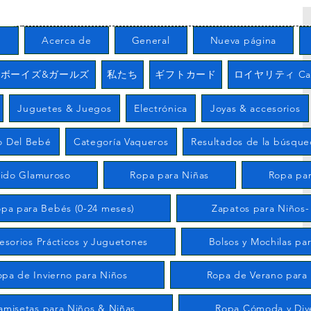
る
Acerca de
General
Nueva página
/ ボーイズ&ガールズ
私たち
ギフトカード
ロイヤリティ Carr
Juguetes & Juegos
Electrónica
Joyas & accesorios
o Del Bebé
Categoría Vaqueros
Resultados de la búsqu
tido Glamuroso
Ropa para Niñas
Ropa par
pa para Bebés (0-24 meses)
Zapatos para Niños-
esorios Prácticos y Juguetones
Bolsos y Mochilas pa
opa de Invierno para Niños
Ropa de Verano para
amisetas para Niños & Niñas
Ropa Cómoda y Div