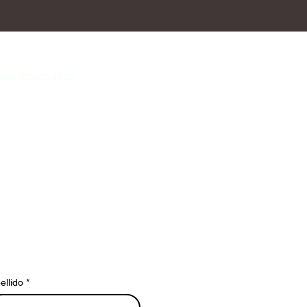
nal Information
ellido
*