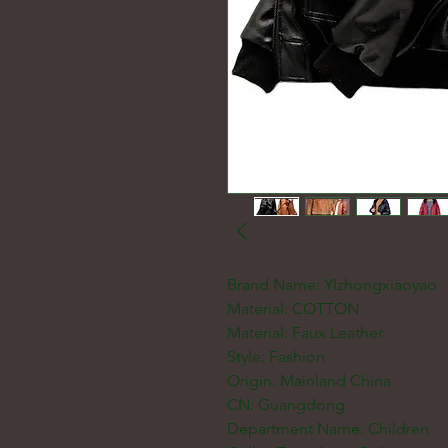
Brand Name: YIzhongxiaoyao
Material: COTTON
Material: Faux Leather
Style: Fashion
Origin: Mainland China
CN: Guangdong
Department Name: Children