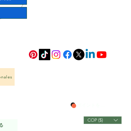
onales
ポイントを表示
COP ($)
る