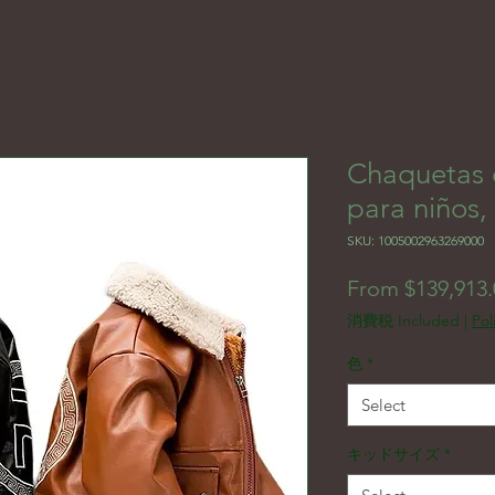
Chaquetas 
para niños,
SKU: 1005002963269000
From $139,913.
消費税 Included
|
Pol
色
*
Select
キッドサイズ
*