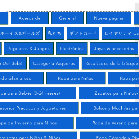
る
Acerca de
General
Nueva página
/ ボーイズ&ガールズ
私たち
ギフトカード
ロイヤリティ Carr
Juguetes & Juegos
Electrónica
Joyas & accesorios
o Del Bebé
Categoría Vaqueros
Resultados de la búsqu
tido Glamuroso
Ropa para Niñas
Ropa par
pa para Bebés (0-24 meses)
Zapatos para Niños-
esorios Prácticos y Juguetones
Bolsos y Mochilas pa
opa de Invierno para Niños
Ropa de Verano para
amisetas para Niños & Niñas
Ropa Cómoda y Div