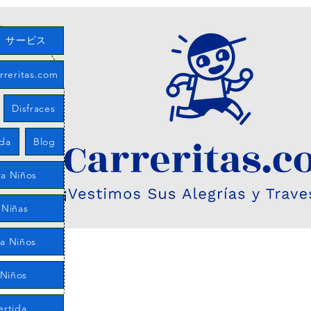
サービス
eritas.com
Disfraces
eda
Blog
a Niños
 Niñas
ra Niños
 Niños
ertida