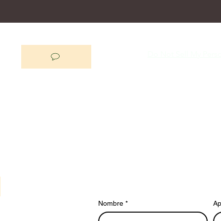
Do Not Sell My Perso
Nombre
*
Ap