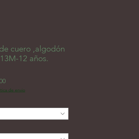
de cuero ,algodón
 13M-12 años.
Price
00
itica de envio