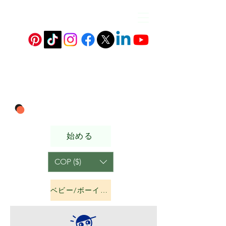
始める
COP ($)
ベビー/ボーイズ&amp;ガールズ