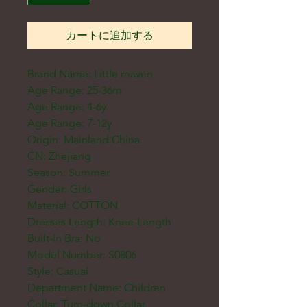
カートに追加する
Brand Name: Little maven
Age Range: 25-36m
Age Range: 4-6y
Age Range: 7-12y
Origin: Mainland China
CN: Zhejiang
Season: Summer
Gender: Girls
Material: COTTON
Dresses Length: Knee-Length
Built-in Bra: No
Model Number: S0806
Style: Casual
Department Name: Children
Collar: Turn-down Collar