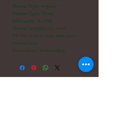
Sleeve Style: regular
Pattern Type: Floral
Silhouette: A-LINE
Sleeve Length(cm): short
Fit: Fits true to size, take your 
normal size
Decoration: embroidery
電子メール:
hello@carreritas.me
ウェブアドレス:
www.carreritas.me
プライバシーポリシー/利用規約