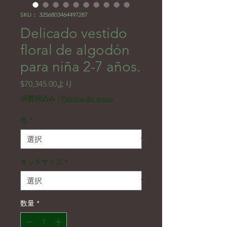
SKU： 3256803464497287
Delicado vestido
floral de algodón
para niña 2-7 años.
セール価格
$70,345.00
より
消費税込み
|
Politica de envio
色
*
キッドサイズ
*
数量
*