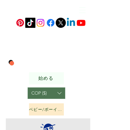
始める
COP ($)
ベビー/ボーイズ&amp;ガールズ