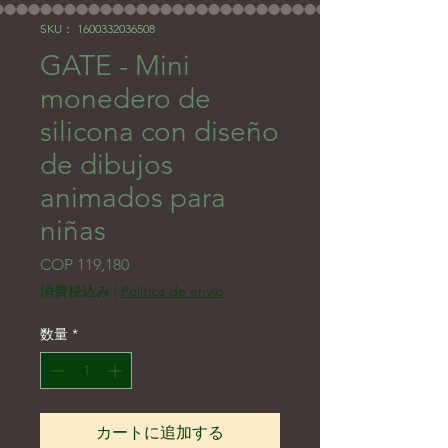
SKU： 1600332036508
GATE - Mini
monedero de
silicona con diseño
de dibujos
animados para
niñas
価格
COP 119,180
消費税込み
|
Politica de envio
数量
*
カートに追加する