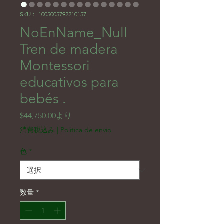
SKU： 1005005792210157
NoEnName_Null
Tren de madera
Montessori
educativos para
bebés .
セール価格
$44,750.00
より
消費税込み
|
Politica de envio
色
*
数量
*