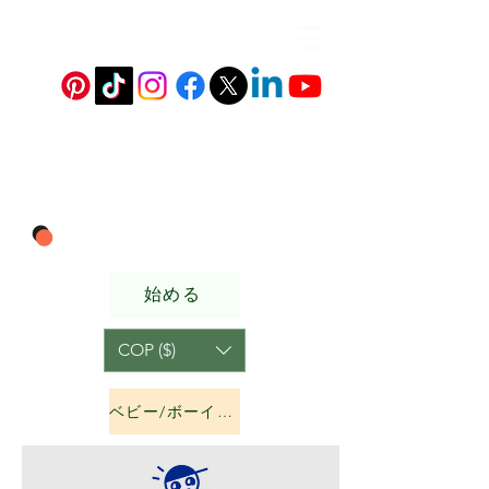
始める
COP ($)
ベビー/ボーイズ&amp;ガールズ