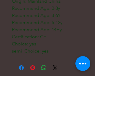
Origin: Mainland China
Recommend Age: 0-3y
Recommend Age: 3-6Y
Recommend Age: 6-12y
Recommend Age: 14+y
Certification: CE
Choice: yes
semi_Choice: yes
電子メール:
hello@carreritas.me
ウェブアドレス:
www.carreritas.me
プライバシーポリシー/利用規約