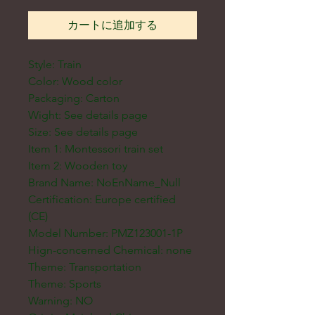
カートに追加する
Style: Train
Color: Wood color
Packaging: Carton
Wight: See details page
Size: See details page
Item 1: Montessori train set
Item 2: Wooden toy
Brand Name: NoEnName_Null
Certification: Europe certified
(CE)
Model Number: PMZ123001-1P
Hign-concerned Chemical: none
Theme: Transportation
Theme: Sports
Warning: NO