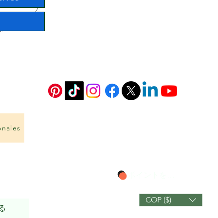
onales
ポイントを表示
COP ($)
る