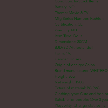
Condition: In-Stock Items
Battery: NO
Theme: Movie & TV
Mfg Series Number: Fashion
Certification: CE
Warning: NO
Item Type: Dolls
Dimensions: 30CM
BJD/SD Attribute: doll
Form: 1/6
Gender: Unisex
Origin of design: China
Brand manufacturer: WHITE
Height: 30cm
Net weight: 190G
Txture of material: PC PVC
Clothing type: Cute and fashio
Suitable for people: Over 3 yea
Playability: Change clothes ha