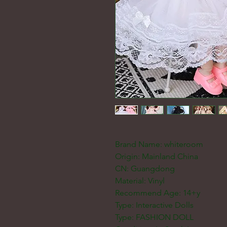
Brand Name: whiteroom
Origin: Mainland China
CN: Guangdong
Material: Vinyl
Recommend Age: 14+y
Type: Interactive Dolls
Type: FASHION DOLL