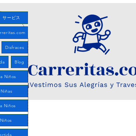
サービス
eritas.com
Disfraces
eda
Blog
a Niños
 Niñas
ra Niños
 Niños
ertida