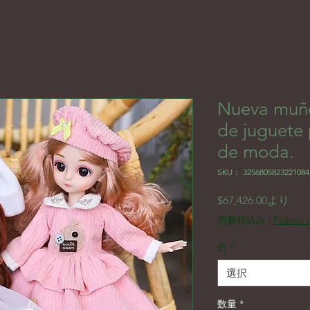
Nueva muñ
de juguete 
de moda.
SKU： 3256805823221084
セ
$67,426.00
より
消費税込み
|
Politica
色
*
選択
数量
*