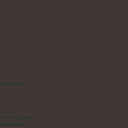
ROOM DESIGN
nable
rs old and adults
ir and Make up