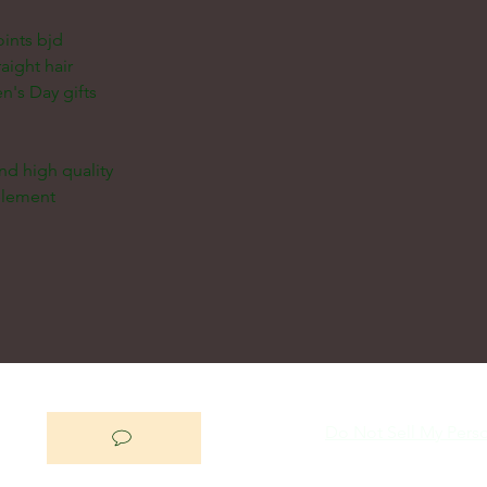
ints bjd
raight hair
en's Day gifts
and high quality
 element
Do Not Sell My Perso