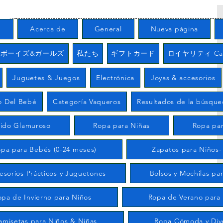
る
Acerca de
General
Nueva página
/ ボーイズ&ガールズ
私たち
ギフトカード
ロイヤリティ Carr
Juguetes & Juegos
Electrónica
Joyas & accesorios
o Del Bebé
Categoría Vaqueros
Resultados de la búsqu
tido Glamuroso
Ropa para Niñas
Ropa par
pa para Bebés (0-24 meses)
Zapatos para Niños-
esorios Prácticos y Juguetones
Bolsos y Mochilas pa
opa de Invierno para Niños
Ropa de Verano para
amisetas para Niños & Niñas
Ropa Cómoda y Div