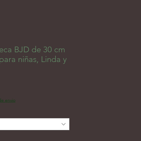
eca BJD de 30 cm
para niñas, Linda y
ール価格
 de envio