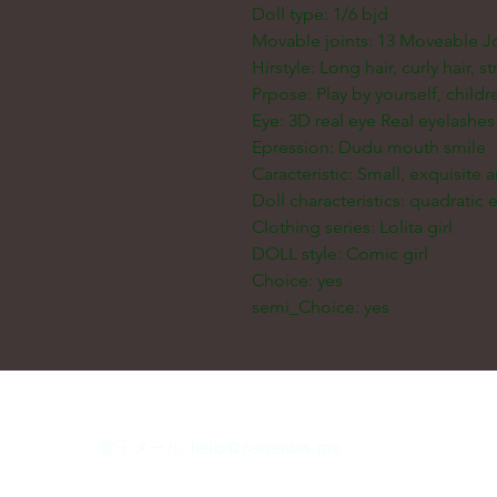
Doll type: 1/6 bjd
Movable joints: 13 Moveable Jo
Hirstyle: Long hair, curly hair, st
Prpose: Play by yourself, childr
Eye: 3D real eye Real eyelashes
Epression: Dudu mouth smile
Caracteristic: Small, exquisite 
Doll characteristics: quadratic
Clothing series: Lolita girl
DOLL style: Comic girl
Choice: yes
semi_Choice: yes
電子メール:
hello@carreritas.me