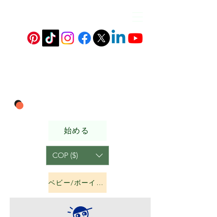
始める
COP ($)
ベビー/ボーイズ&amp;ガールズ