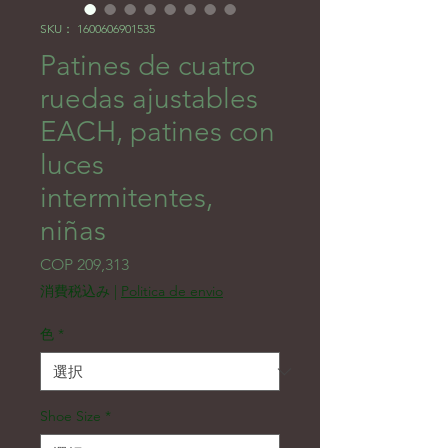
SKU： 1600606901535
Patines de cuatro
ruedas ajustables
EACH, patines con
luces
intermitentes,
niñas
価格
COP 209,313
消費税込み
|
Politica de envio
色
*
Shoe Size
*