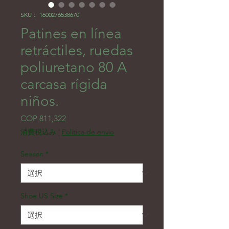
SKU： 1600276538670
Patines en línea
retráctiles, ruedas
poliuretano 80 A
carcasa rígida
niños.
価格
COP 811,322
消費税込み
|
Politica de envio
Season
*
Shoe US Size
*