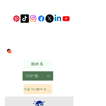
始める
COP ($)
ベビー/ボーイズ&amp;ガールズ