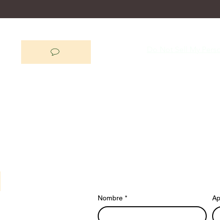
Do Not Sell My Perso
Nombre
*
Ap