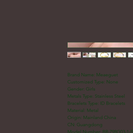
Brand Name: Meaeguet
Customized Type: None
Gender: Girls
Metals Type: Stainless Steel
Bracelets Type: ID Bracelets
Material: Metal
Origin: Mainland China
CN: Guangdong
Model Number: BR-798G03-1-