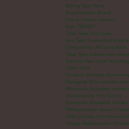
Setting Type: None
Shape\pattern: Round
Fine or Fashion: Fashion
Style: TRENDY
Chain Type: Link Chain
Item Type: Customized Bracele
Compatibility: All Compatible
Clasp Type: Lobster-claw-clasp
Stainless steel metal: Not allerg
Color: Gold
Occasion: Birthday, Anniversa
Packaging: Only one free velve
Wholesale: Accepted, contact 
Dorpshipping: Free Service
Customize: Accepted. Contact 
Plating process: Vacuum 3-layer
Order process time: two workd
Unique: Baby bracelet, Children