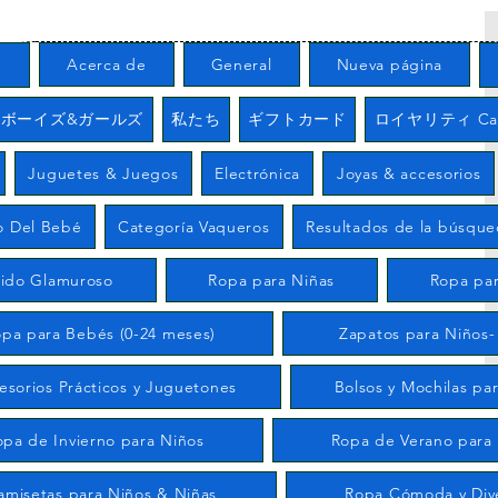
る
Acerca de
General
Nueva página
/ ボーイズ&ガールズ
私たち
ギフトカード
ロイヤリティ Carr
Juguetes & Juegos
Electrónica
Joyas & accesorios
o Del Bebé
Categoría Vaqueros
Resultados de la búsqu
tido Glamuroso
Ropa para Niñas
Ropa par
pa para Bebés (0-24 meses)
Zapatos para Niños-
esorios Prácticos y Juguetones
Bolsos y Mochilas pa
opa de Invierno para Niños
Ropa de Verano para
amisetas para Niños & Niñas
Ropa Cómoda y Div