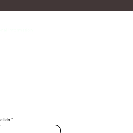
nal Information
ellido
*