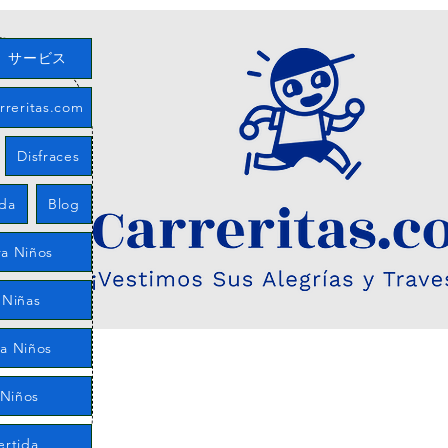
サービス
eritas.com
Disfraces
eda
Blog
a Niños
 Niñas
ra Niños
 Niños
ertida