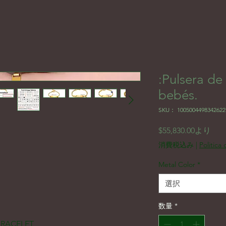
:Pulsera de
bebés.
SKU： 1005004498342622
セ
$55,830.00
より
消費税込み
|
Politica
Metal Color
*
選択
数量
*
BRACELET