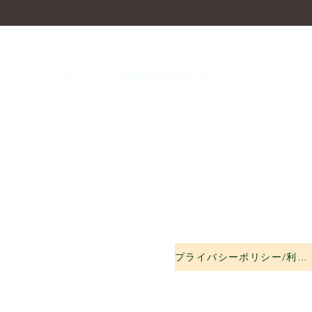
電子メール:
hello@carreritas.me
ウェブアドレス:
www.carreritas.me
プライバシーポリシー/利用規約