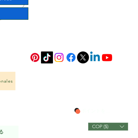
onales
ポイントを表示
COP ($)
る