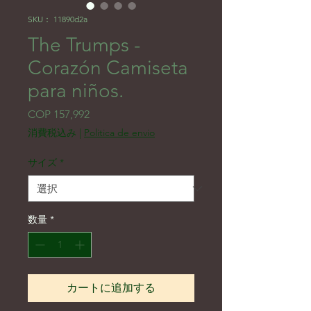
SKU： 11890d2a
The Trumps -
Corazón Camiseta
para niños.
価格
COP 157,992
消費税込み
|
Politica de envio
サイズ
*
数量
*
カートに追加する