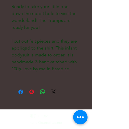
Ready to take your little one
down the rabbit hole to visit the
wonderland! The Trumps are
ready for you!
I cut out felt pieces and they are 
appliqu̩d to the shirt. This infant 
bodysuit is made to order. It is 
handmade & hand-stitched with 
100% love by me in Paradise! 
電子メール:
hello@carreritas.me