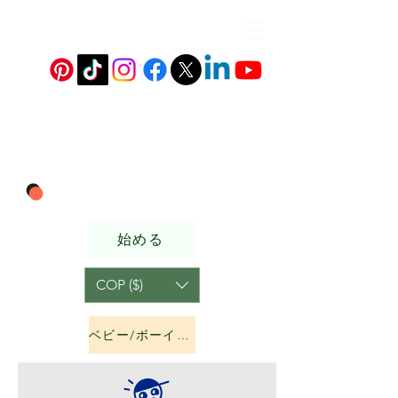
始める
COP ($)
ベビー/ボーイズ&amp;ガールズ