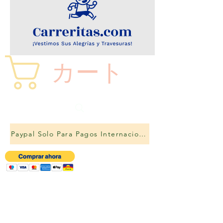
カート
Paypal Solo Para Pagos Internacionales