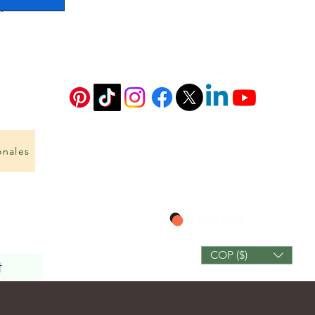
onales
포인트 보기
COP ($)
작