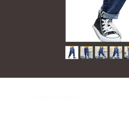
이메일:
hello@carreritas.me