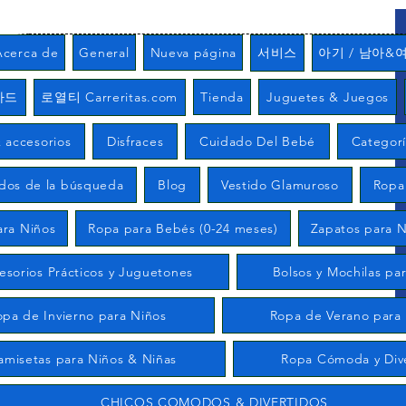
Acerca de
General
Nueva página
서비스
아기 / 남아&
카드
로열티 Carreritas.com
Tienda
Juguetes & Juegos
 accesorios
Disfraces
Cuidado Del Bebé
Categor
ados de la búsqueda
Blog
Vestido Glamuroso
Ropa
ara Niños
Ropa para Bebés (0-24 meses)
Zapatos para N
esorios Prácticos y Juguetones
Bolsos y Mochilas pa
opa de Invierno para Niños
Ropa de Verano para
amisetas para Niños & Niñas
Ropa Cómoda y Div
CHICOS COMODOS & DIVERTIDOS