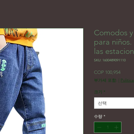
Comodos y 
para niños.
las estacion
SKU: 1600489091110
가격
COP 100,954
부가세 포함:
|
Politic
크기
*
선택
수량
*