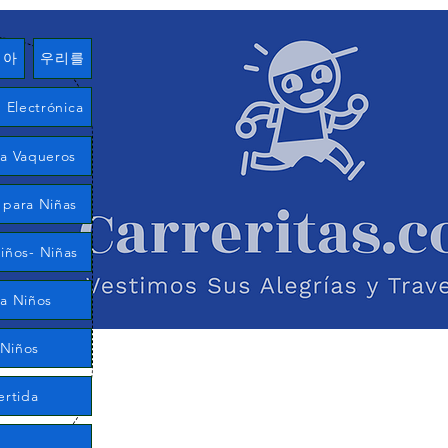
여아
우리를
Electrónica
ía Vaqueros
 para Niñas
iños- Niñas
ra Niños
 Niños
ertida