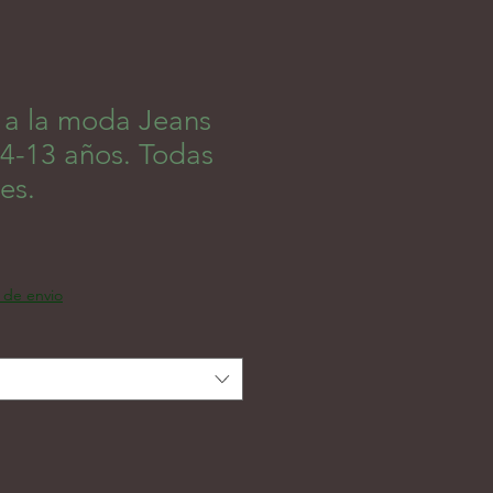
a la moda Jeans
 4-13 años. Todas
es.
a de envio