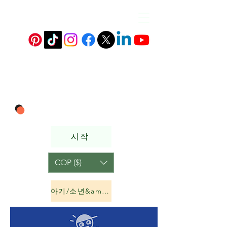
시작
COP ($)
아기/소년&amp;소녀