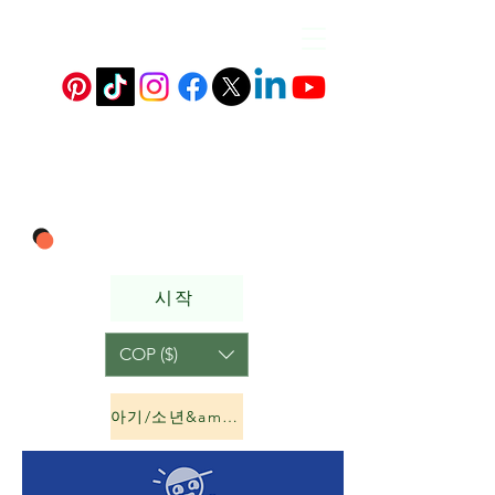
시작
COP ($)
아기/소년&amp;소녀