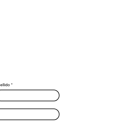
ellido
*