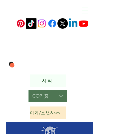
시작
COP ($)
아기/소년&amp;소녀