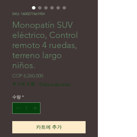
SKU: 1600277661954
Monopatín SUV
eléctrico, Control
remoto 4 ruedas,
terreno largo
niños.
가격
COP 6,260,000
부가세 포함:
|
Politica de envio
수량
*
카트에 추가