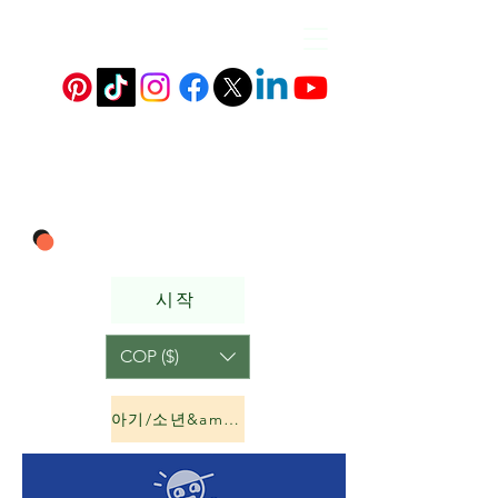
시작
COP ($)
아기/소년&amp;소녀