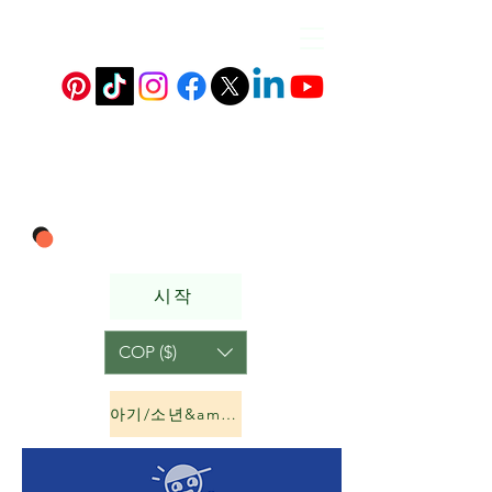
시작
COP ($)
아기/소년&amp;소녀