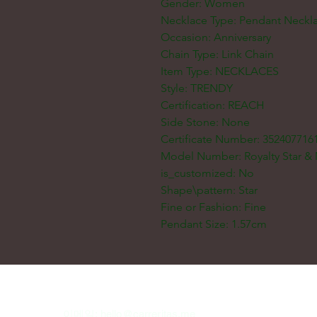
Gender: Women
Necklace Type: Pendant Neckl
Occasion: Anniversary
Chain Type: Link Chain
Item Type: NECKLACES
Style: TRENDY
Certification: REACH
Side Stone: None
Certificate Number: 352407716
Model Number: Royalty Star &
is_customized: No
Shape\pattern: Star
Fine or Fashion: Fine
Pendant Size: 1.57cm
이메일:
hello@carreritas.me