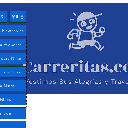
여아
우리를
Electrónica
ía Vaqueros
 para Niñas
iños- Niñas
ra Niños
 Niños
ertida