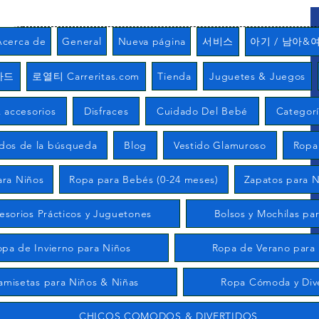
Acerca de
General
Nueva página
서비스
아기 / 남아&
카드
로열티 Carreritas.com
Tienda
Juguetes & Juegos
 accesorios
Disfraces
Cuidado Del Bebé
Categor
ados de la búsqueda
Blog
Vestido Glamuroso
Ropa
ara Niños
Ropa para Bebés (0-24 meses)
Zapatos para N
esorios Prácticos y Juguetones
Bolsos y Mochilas pa
opa de Invierno para Niños
Ropa de Verano para
amisetas para Niños & Niñas
Ropa Cómoda y Div
CHICOS COMODOS & DIVERTIDOS