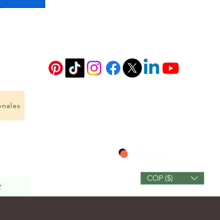
onales
포인트 보기
COP ($)
작