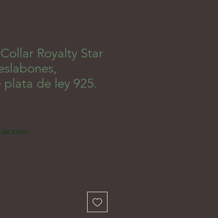
ollar Royalty Star
slabones,
 plata de ley 925.
a de envio