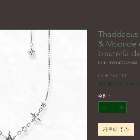
Thaddaeus C
& Moonde e
bisutería de
SKU: 1005004777283100
가격
COP 133,110
부가세 포함:
|
Politic
수량
*
카트에 추가