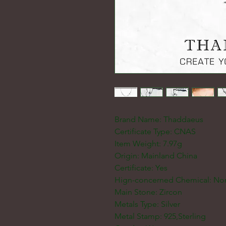
Brand Name: Thaddaeus
Certificate Type: CNAS
Item Weight: 7.97g
Origin: Mainland China
Certificate: Yes
Hign-concerned Chemical: No
Main Stone: Zircon
Metals Type: Silver
Metal Stamp: 925,Sterling