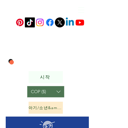
시작
COP ($)
아기/소년&amp;소녀