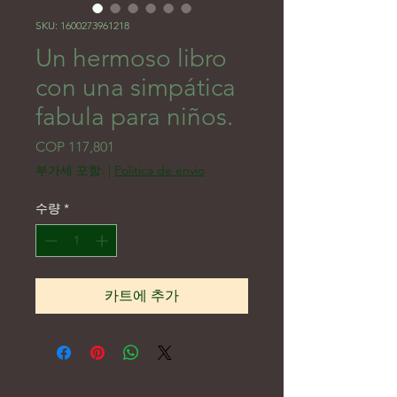
SKU: 1600273961218
Un hermoso libro
con una simpática
fabula para niños.
가격
COP 117,801
부가세 포함:
|
Politica de envio
수량
*
카트에 추가