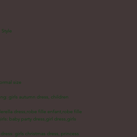
 Style
normal size
ing: girls autumn dress, children 
erella dress,robe fille enfant,robe fille
rls: baby party dress,girl dress,girls 
dress: girls christmas dress, princess 