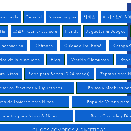
Acerca de
General
Nueva página
서비스
아기 / 남아&
카드
로열티 Carreritas.com
Tienda
Juguetes & Juegos
 accesorios
Disfraces
Cuidado Del Bebé
Categor
ados de la búsqueda
Blog
Vestido Glamuroso
Ropa
ara Niños
Ropa para Bebés (0-24 meses)
Zapatos para N
esorios Prácticos y Juguetones
Bolsos y Mochilas pa
opa de Invierno para Niños
Ropa de Verano para
amisetas para Niños & Niñas
Ropa Cómoda y Div
CHICOS COMODOS & DIVERTIDOS