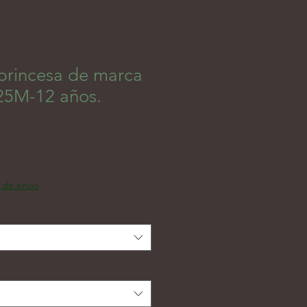
 princesa de marca
 25M-12 años.
인가
a de envio