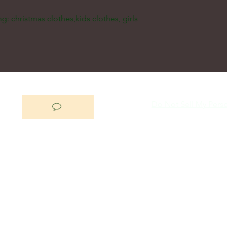
ng: christmas clothes,kids clothes, girls 
Do Not Sell My Perso