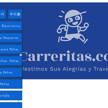
여아
우리를
Electrónica
ía Vaqueros
 para Niñas
iños- Niñas
ra Niños
 Niños
ertida