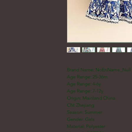
Brand Name: NoEnName_Null
Age Range: 25-36m
Age Range: 4-6y
Age Range: 7-12y
Origin: Mainland China
CN: Zhejiang
Season: Summer
Gender: Girls
Material: Polyester