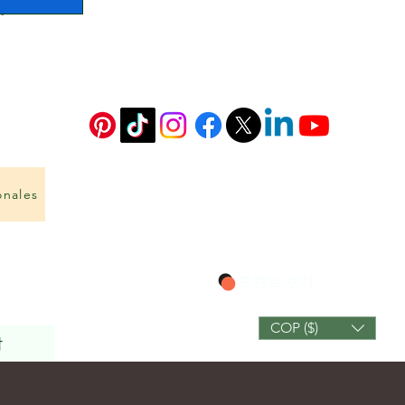
onales
포인트 보기
COP ($)
작