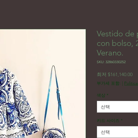
Vestido de
con bolso,
Verano.
SKU: 32860330252
할
최저
$161,140.00
부가세 포함:
|
Politic
색상
*
선택
키드 사이즈
*
선택