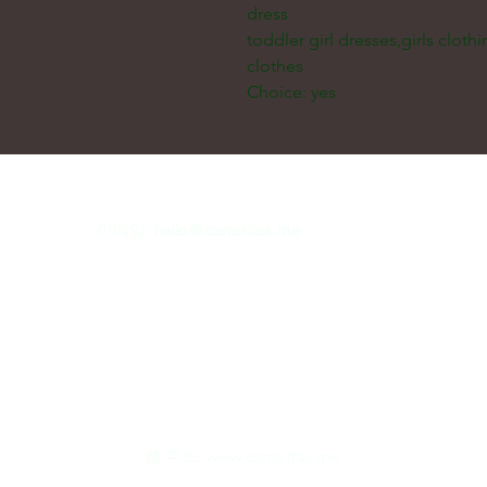
dress
toddler girl dresses,girls clothi
clothes
Choice: yes
이메일:
hello@carreritas.me
웹 주소:
www.carreritas.me