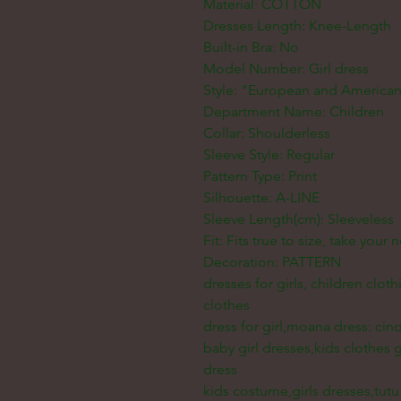
Material: COTTON
Dresses Length: Knee-Length
Built-in Bra: No
Model Number: Girl dress
Style: "European and American
Department Name: Children
Collar: Shoulderless
Sleeve Style: Regular
Pattern Type: Print
Silhouette: A-LINE
Sleeve Length(cm): Sleeveless
Fit: Fits true to size, take your 
Decoration: PATTERN
dresses for girls, children cloth
clothes
dress for girl,moana dress: cind
baby girl dresses,kids clothes gi
dress
kids costume,girls dresses,tutu 