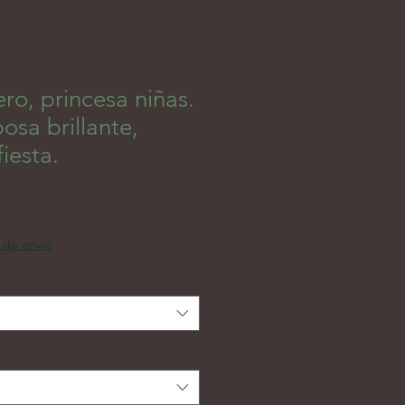
ro, princesa niñas.
sa brillante,
fiesta.
인가
a de envio