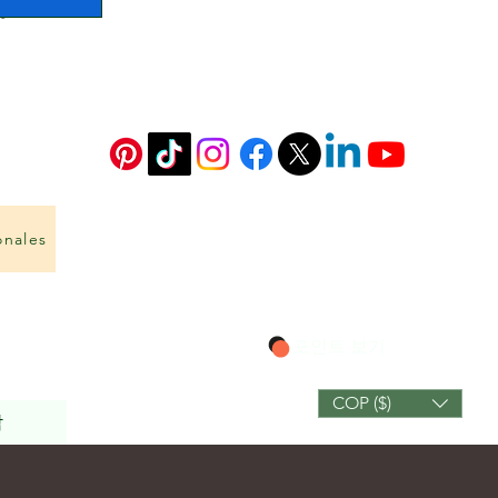
onales
포인트 보기
COP ($)
작