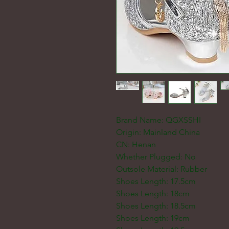
Brand Name: QGXSSHI
Origin: Mainland China
CN: Henan
Whether Plugged: No
Outsole Material: Rubber
Shoes Length: 17.5cm
Shoes Length: 18cm
Shoes Length: 18.5cm
Shoes Length: 19cm