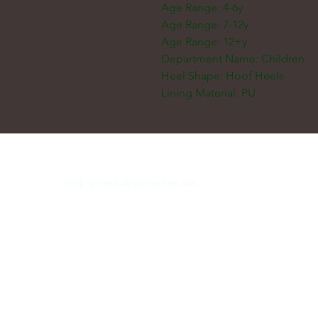
Age Range: 4-6y
Age Range: 7-12y
Age Range: 12+y
Department Name: Children
Heel Shape: Hoof Heels
Lining Material: PU
이메일:
hello@carreritas.me