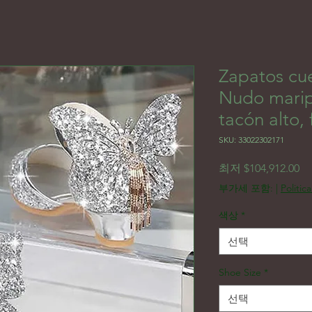
Zapatos cue
Nudo maripo
tacón alto, 
SKU: 33022302171
할
최저
$104,912.00
부가세 포함:
|
Politic
색상
*
선택
Shoe Size
*
선택