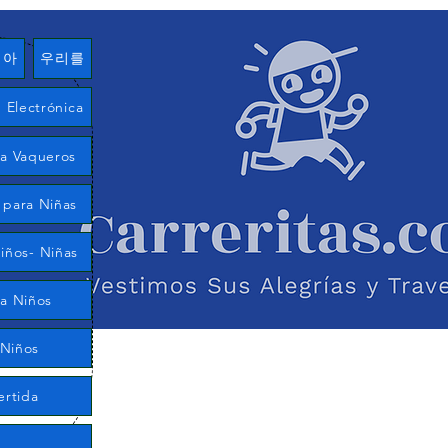
여아
우리를
Electrónica
ía Vaqueros
 para Niñas
iños- Niñas
ra Niños
 Niños
ertida