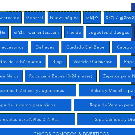
Acerca de
General
Nueva página
서비스
아기 / 남아&
카드
로열티 Carreritas.com
Tienda
Juguetes & Juegos
 accesorios
Disfraces
Cuidado Del Bebé
Categor
ados de la búsqueda
Blog
Vestido Glamuroso
Ropa
ara Niños
Ropa para Bebés (0-24 meses)
Zapatos para N
esorios Prácticos y Juguetones
Bolsos y Mochilas pa
opa de Invierno para Niños
Ropa de Verano para
amisetas para Niños & Niñas
Ropa Cómoda y Div
CHICOS COMODOS & DIVERTIDOS