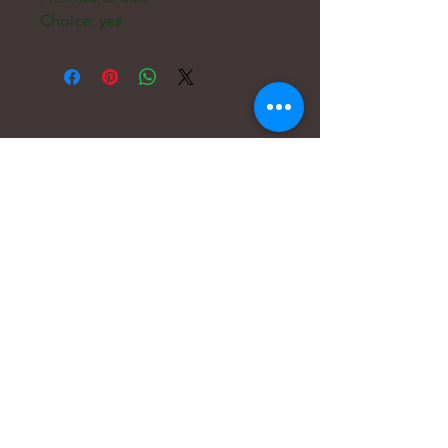
Choice: yes
Email:
hello@carreritas.me
Dirección Web:https://
www.carreritas.me/
Politica Privacidad/Términos-Condiciones
Nombre
*
Apellido
*