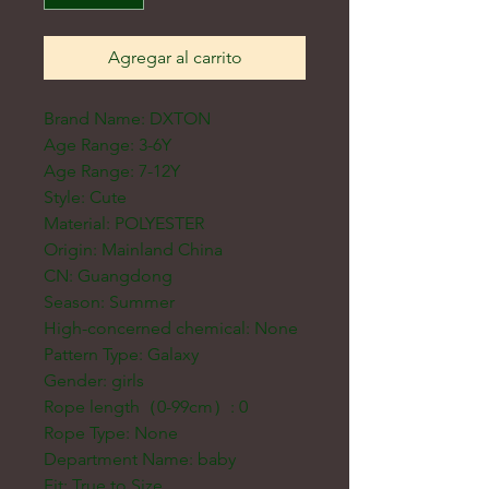
Agregar al carrito
Brand Name: DXTON
Age Range: 3-6Y
Age Range: 7-12Y
Style: Cute
Material: POLYESTER
Origin: Mainland China
CN: Guangdong
Season: Summer
High-concerned chemical: None
Pattern Type: Galaxy
Gender: girls
Rope length（0-99cm）: 0
Rope Type: None
Department Name: baby
Fit: True to Size