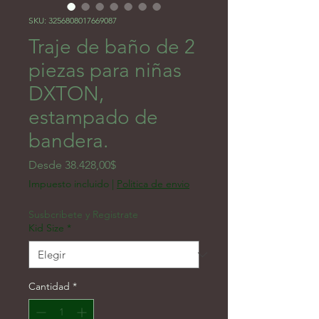
SKU: 3256808017669087
Traje de baño de 2
piezas para niñas
DXTON,
estampado de
bandera.
Precio de oferta
Desde
38.428,00$
Impuesto incluido
|
Politica de envio
Susbcribete y Registrate
Kid Size
*
Cantidad
*