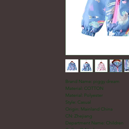
Brand Name: piggy dream
Material: COTTON
Material: Polyester
Style: Casual
Origin: Mainland China
CN: Zhejiang
Department Name: Children