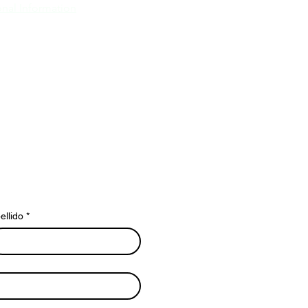
nal Information
ellido
*