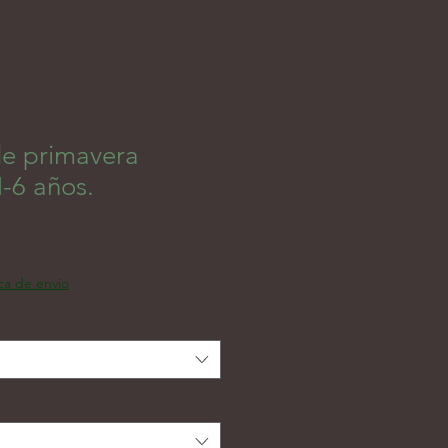
e primavera
-6 años.
цена
ica de envio