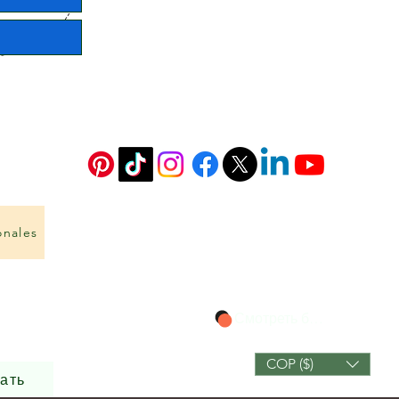
onales
Смотреть баллы
COP ($)
ать