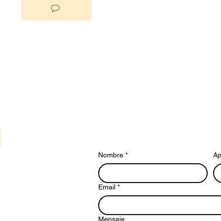
Do Not Sell My Perso
Nombre
*
Ap
Email
*
Mensaje