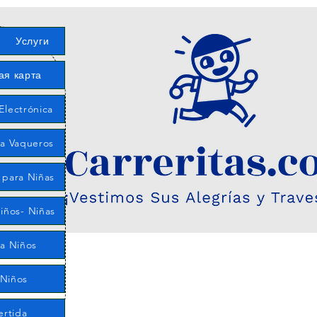
Услуги
ая карта
Electrónica
ía Vaqueros
 para Niñas
iños- Niñas
ra Niños
 Niños
ertida