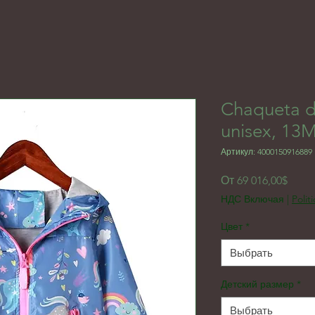
Chaqueta d
unisex, 13M
Артикул: 4000150916889
Спец
От
69 016,00$
НДС Включая
|
Polit
Цвет
*
Выбрать
Детский размер
*
Выбрать