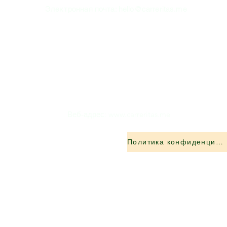
Электронная почта:
hello@carreritas.me
Веб-адрес:
www.carreritas.me
Политика конфиденциальности/Условия