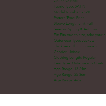
Collar: O-Neck
Fabric Type: SATIN
Model Number: xh210
Pattern Type: Print
Sleeve Length(cm): Full
Season: Spring & Autumn
Fit: Fits true to size, take your 
Outerwear Type: Jackets
Thickness: Thin (Summer)
Gender: Unisex
Clothing Length: Regular
Item Type: Outerwear & Coats
Age Range: 13-24m
Age Range: 25-36m
Age Range: 4-6y