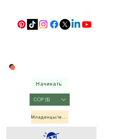
Начинать
COP ($)
Младенцы/мальчики и девочки