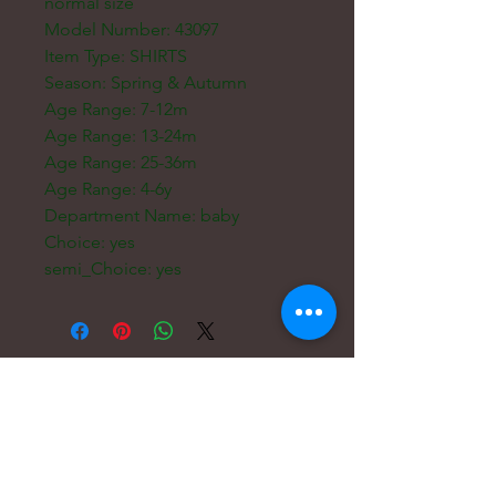
normal size
Model Number: 43097
Item Type: SHIRTS
Season: Spring & Autumn
Age Range: 7-12m
Age Range: 13-24m
Age Range: 25-36m
Age Range: 4-6y
Department Name: baby
Choice: yes
semi_Choice: yes
Электронная
почта:
hello@carreritas.me