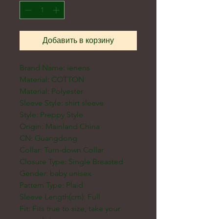
Добавить в корзину
Brand Name: ienens
Material: COTTON
Material: Polyester
Sleeve Style: shirt sleeve
Style: Preppy Style
Origin: Mainland China
CN: Guangdong
Collar: Turn-down Collar
Closure Type: Single Breasted
Gender: baby unisex
Pattern Type: Plaid
Sleeve Length(cm): Full
Fit: Fits true to size, take your 