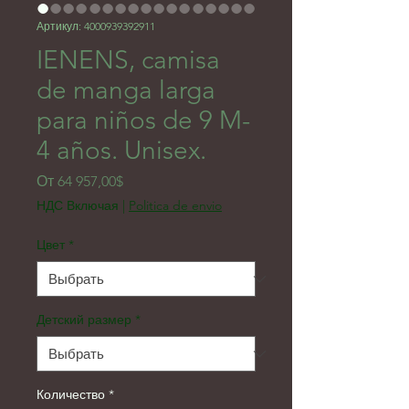
Артикул: 4000939392911
IENENS, camisa
de manga larga
para niños de 9 M-
4 años. Unisex.
Спеццена
От
64 957,00$
НДС Включая
|
Politica de envio
Цвет
*
Детский размер
*
Количество
*