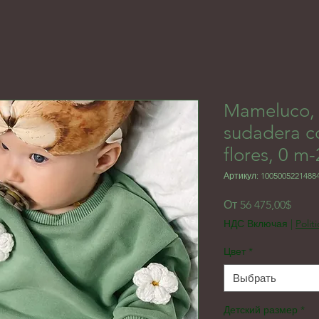
Mameluco, 
sudadera c
flores, 0 m
Артикул: 1005005221488
Спец
От
56 475,00$
НДС Включая
|
Polit
Цвет
*
Выбрать
Детский размер
*