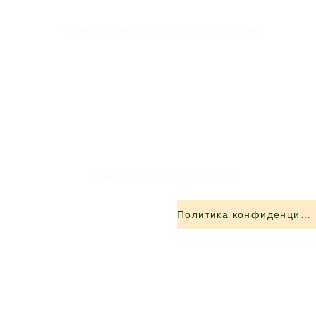
Электронная почта:
hello@carreritas.me
Веб-адрес:
www.carreritas.me
Политика конфиденциальности/Условия