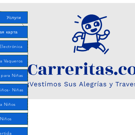
Услуги
ая карта
Electrónica
ía Vaqueros
 para Niñas
iños- Niñas
ra Niños
 Niños
ertida