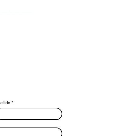
nal Information
ellido
*