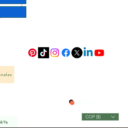
onales
Смотреть баллы
COP ($)
ать