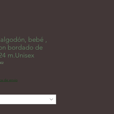
algodón, bebé ,
on bordado de
-24 m.Unisex
402
цена
ica de envio