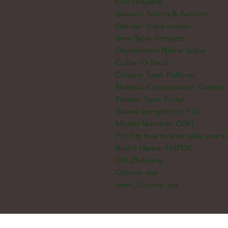
CN: Zhejiang
Season: Spring & Autumn
Gender: baby unisex
Item Type: rompers
Department Name: baby
Collar: O-Neck
Closure Type: Pullover
Material Composition: Cotton
Pattern Type: Floral
Sleeve Length(cm): Full
Model Number: Q091
Fit: Fits true to size, take your 
Brand Name: FMPDC
CN: Zhejiang
Choice: yes
semi_Choice: yes