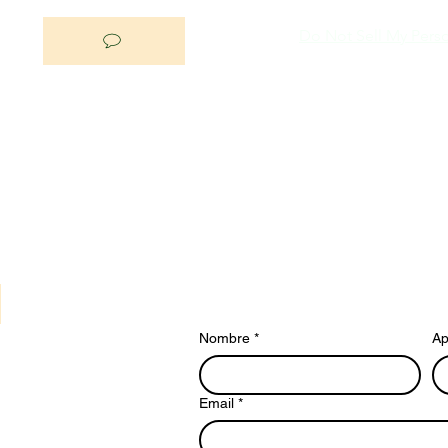
Do Not Sell My Perso
Nombre
*
Ap
Email
*