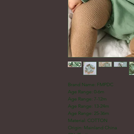
Brand Name: FMPDC
Age Range: 0-6m
Age Range: 7-12m
Age Range: 13-24m
Age Range: 25-36m
Material: COTTON
Origin: Mainland China