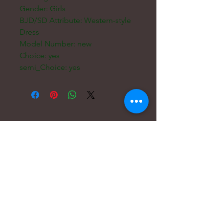
Gender: Girls
BJD/SD Attribute: Western-style
Dress
Model Number: new
Choice: yes
semi_Choice: yes
Электронная
почта:
hello@carreritas.me
Веб-адрес:
www.carreritas.me
Политика конфиденциальности/Условия