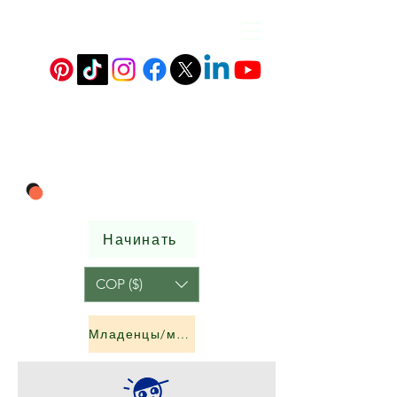
Начинать
COP ($)
Младенцы/мальчики и девочки