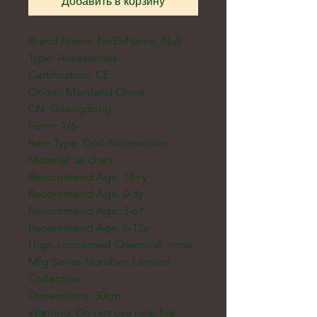
Добавить в корзину
Brand Name: NoEnName_Null
Type: Accessories
Certification: CE
Origin: Mainland China
CN: Guangdong
Form: 1/6
Item Type: Doll Accessories
Material: as chart
Recommend Age: 14+y
Recommend Age: 0-3y
Recommend Age: 3-6Y
Recommend Age: 6-12y
Hign-concerned Chemical: none
Mfg Series Number: Limited
Collection
Dimensions: 30cm
Warning: Do not use near fire