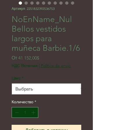
Артикул: 2251832392536753
NoEnName_Nul
Bellos vestidos
largos para
muñeca Barbie.1/6
Спеццена
От
41 152,00$
НДС Включая
|
Politica de envio
Цвет
*
Количество
*