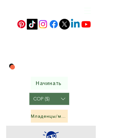
Начинать
COP ($)
Младенцы/мальчики и девочки