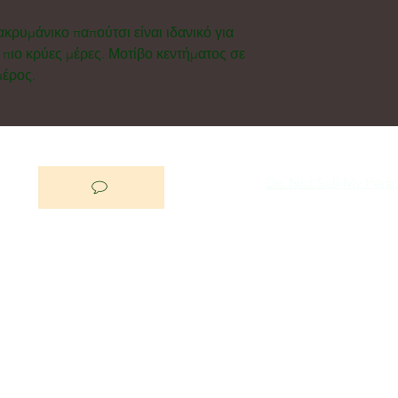
κρυμάνικο παπούτσι είναι ιδανικό για
ς πιο κρύες μέρες. Μοτίβο κεντήματος σε
μέρος.
Do Not Sell My Perso