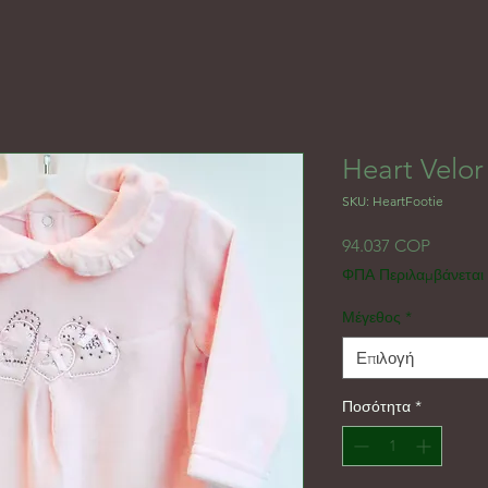
Heart Velor
SKU: HeartFootie
Τιμή
94.037 COP
ΦΠΑ Περιλαμβάνεται
Μέγεθος
*
Επιλογή
Ποσότητα
*