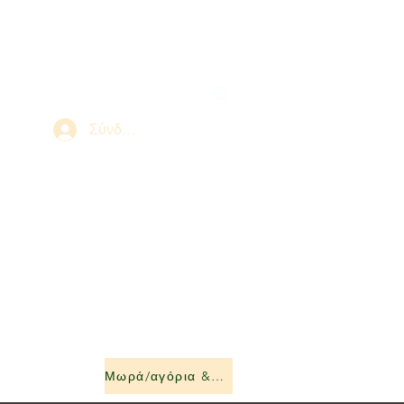
Σύνδεση
Μωρά/αγόρια &amp; κορίτσια