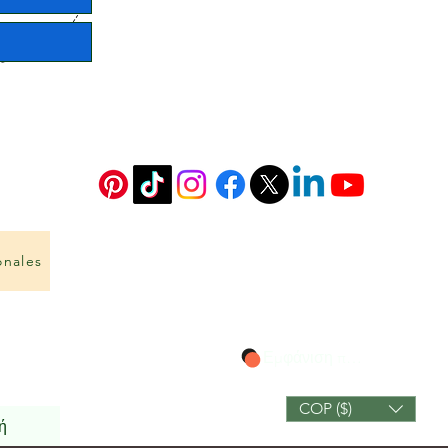
onales
Εμφάνιση πόντων
COP ($)
ή