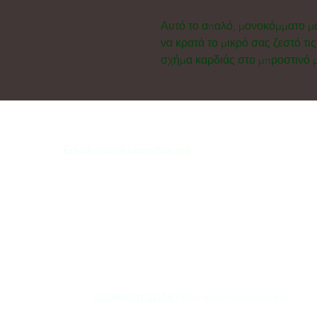
Αυτό το απαλό, μονοκόμματο μα
να κρατά το μικρό σας ζεστό τι
σχήμα καρδιάς στο μπροστινό 
Email:
hello@carreritas.me
Διεύθυνση Διαδικτύου:
www.carreritas.me