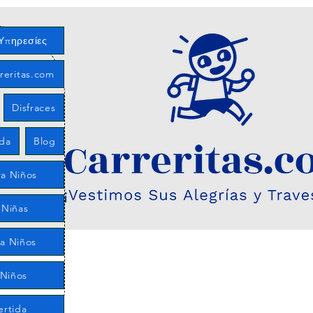
Υπηρεσίες
reritas.com
Disfraces
eda
Blog
a Niños
 Niñas
ra Niños
 Niños
ertida