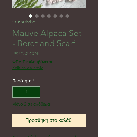
SKU: 847bd8cf
Mauve Alpaca Set
- Beret and Scarf
Τιμή
282.082 COP
ΦΠΑ Περιλαμβάνεται
|
Politica de envio
Ποσότητα
*
Μόνο 2 σε απόθεμα
Προσθήκη στο καλάθι