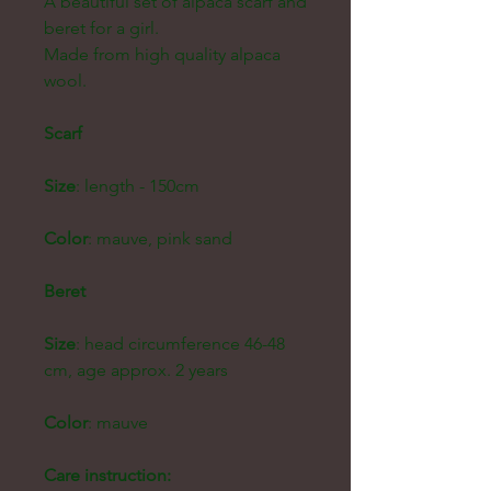
A beautiful set of alpaca scarf and
beret for a girl.
Made from high quality alpaca
wool.
Scarf
Size
: length - 150cm
Color
: mauve, pink sand
Beret
Size
: head circumference 46-48
cm, age approx. 2 years
Color
: mauve
Care instruction: