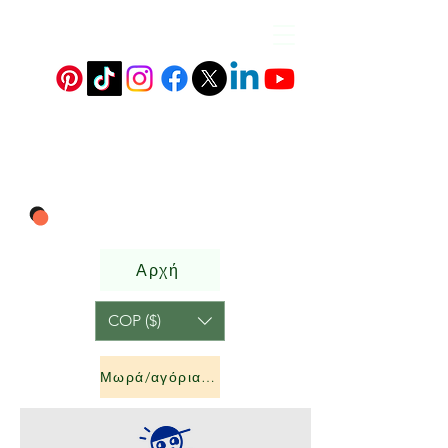
Αρχή
COP ($)
Μωρά/αγόρια &amp; κορίτσια