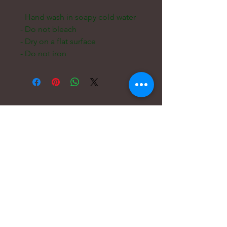
- Hand wash in soapy cold water
- Do not bleach
- Dry on a flat surface
- Do not iron
Email:
hello@carreritas.me
Διεύθυνση Διαδικτύου:
www.carreritas.me
Πολιτική Απορρήτου/Όροι-Προϋποθέσεις
Nombre
*